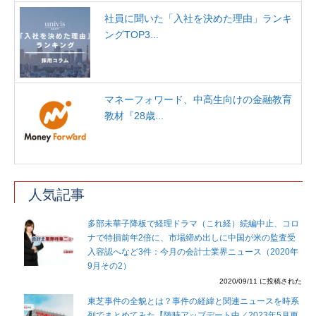
社員に聞いた「入社を決めた理由」ランキ
ングTOP3...
マネーフォワード、中高生向けの金融教育
教材『28歳...
人気記事
多部未華子降板で経理ドラマ（これ経）続編中止、コロ
ナで特損前年2倍に、市場締め出しに中国が米の監査受
入容認へなど3件：今月の会計士業界ニュース（2020年
9月その2）
2020/09/11 に投稿された
東芝事件の全貌とは？事件の経緯と関連ニュースを時系
列でまとめてみた【随時アップデート中／2023年5月更