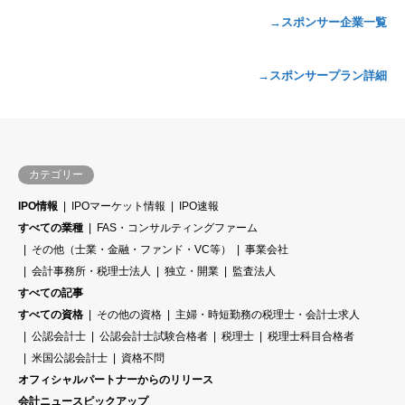
→スポンサー企業一覧
→スポンサープラン詳細
カテゴリー
IPO情報
IPOマーケット情報
IPO速報
すべての業種
FAS・コンサルティングファーム
その他（士業・金融・ファンド・VC等）
事業会社
会計事務所・税理士法人
独立・開業
監査法人
すべての記事
すべての資格
その他の資格
主婦・時短勤務の税理士・会計士求人
公認会計士
公認会計士試験合格者
税理士
税理士科目合格者
米国公認会計士
資格不問
オフィシャルパートナーからのリリース
会計ニュースピックアップ