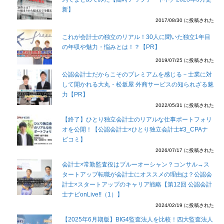
新】
2017/08/30 に投稿された
これが会計士の独立のリアル！30人に聞いた独立1年目
の年収や魅力・悩みとは！？【PR】
2019/07/25 に投稿された
公認会計士だからこそのプレミアムを感じる－士業に対
して開かれる大丸・松坂屋 外商サービスの知られざる魅
力【PR】
2022/05/31 に投稿された
【終了】ひとり独立会計士のリアルな仕事ポートフォリ
オを公開！【公認会計士×ひとり独立会計士#3_CPAナ
ビコミ】
2026/07/17 に投稿された
会計士×常勤監査役はブルーオーシャン？コンサル→ス
タートアップ転職が会計士にオススメの理由は？公認会
計士×スタートアップのキャリア戦略【第12回 公認会計
士ナビonLive!!（1）】
2024/02/19 に投稿された
【2025年6月期版】BIG4監査法人を比較！四大監査法人