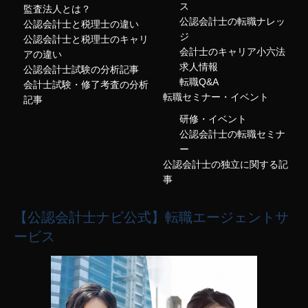
ス
監査法人とは？
公認会計士の転職ナレッ
公認会計士と税理士の違い
ジ
公認会計士と税理士のキャリ
会計士のキャリア小六法
アの違い
求人情報
公認会計士試験の分析記事
転職Q&A
会計士試験・修了考査の分析
転職セミナー・イベント
記事
研修・イベント
公認会計士の転職セミナ
ー
公認会計士の独立に関する記
事
【公認会計士ナビ公式】転職エージェントサ
ービス