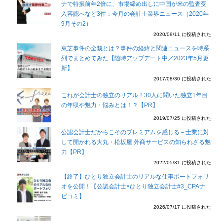
ナで特損前年2倍に、市場締め出しに中国が米の監査受
入容認へなど3件：今月の会計士業界ニュース（2020年
9月その2）
2020/09/11 に投稿された
東芝事件の全貌とは？事件の経緯と関連ニュースを時系
列でまとめてみた【随時アップデート中／2023年5月更
新】
2017/08/30 に投稿された
これが会計士の独立のリアル！30人に聞いた独立1年目
の年収や魅力・悩みとは！？【PR】
2019/07/25 に投稿された
公認会計士だからこそのプレミアムを感じる－士業に対
して開かれる大丸・松坂屋 外商サービスの知られざる魅
力【PR】
2022/05/31 に投稿された
【終了】ひとり独立会計士のリアルな仕事ポートフォリ
オを公開！【公認会計士×ひとり独立会計士#3_CPAナ
ビコミ】
2026/07/17 に投稿された