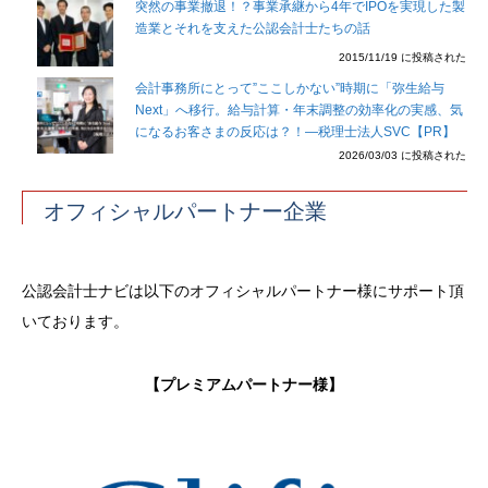
突然の事業撤退！？事業承継から4年でIPOを実現した製
造業とそれを支えた公認会計士たちの話
2015/11/19 に投稿された
会計事務所にとって”ここしかない”時期に「弥生給与
Next」へ移行。給与計算・年末調整の効率化の実感、気
になるお客さまの反応は？！―税理士法人SVC【PR】
2026/03/03 に投稿された
オフィシャルパートナー企業
公認会計士ナビは以下のオフィシャルパートナー様にサポート頂
いております。
【プレミアムパートナー様】