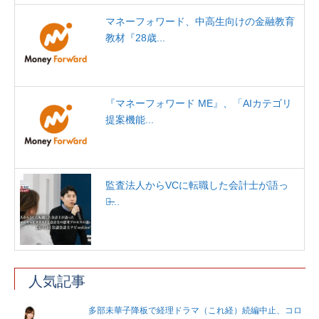
マネーフォワード、中高生向けの金融教育
教材『28歳...
『マネーフォワード ME』、「AIカテゴリ
提案機能...
監査法人からVCに転職した会計士が語っ
た̶...
人気記事
多部未華子降板で経理ドラマ（これ経）続編中止、コロ