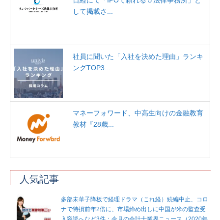
日経にて「IPOで頼れる５法律事務所」と
して掲載さ...
社員に聞いた「入社を決めた理由」ランキ
ングTOP3...
マネーフォワード、中高生向けの金融教育
教材『28歳...
人気記事
多部未華子降板で経理ドラマ（これ経）続編中止、コロ
ナで特損前年2倍に、市場締め出しに中国が米の監査受
入容認へなど3件：今月の会計士業界ニュース（2020年