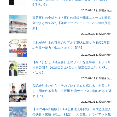
9月その2）
2020/09/11 に投稿された
東芝事件の全貌とは？事件の経緯と関連ニュースを時系
列でまとめてみた【随時アップデート中／2023年5月更
新】
2017/08/30 に投稿された
これが会計士の独立のリアル！30人に聞いた独立1年目
の年収や魅力・悩みとは！？【PR】
2019/07/25 に投稿された
【終了】ひとり独立会計士のリアルな仕事ポートフォリ
オを公開！【公認会計士×ひとり独立会計士#3_CPAナ
ビコミ】
2026/07/17 に投稿された
公認会計士だからこそのプレミアムを感じる－士業に対
して開かれる大丸・松坂屋 外商サービスの知られざる魅
力【PR】
2022/05/31 に投稿された
【2025年6月期版】BIG4監査法人を比較！四大監査法人
の決算・業績（売上・利益）、人員数、クライアント数