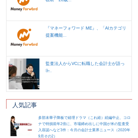
『マネーフォワード ME』、「AIカテゴリ
提案機能...
監査法人からVCに転職した会計士が語っ
た̶...
人気記事
多部未華子降板で経理ドラマ（これ経）続編中止、コロ
ナで特損前年2倍に、市場締め出しに中国が米の監査受
入容認へなど3件：今月の会計士業界ニュース（2020年
9月その2）