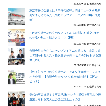
2020/09/11 に投稿された
東芝事件の全貌とは？事件の経緯と関連ニュースを時系
列でまとめてみた【随時アップデート中／2023年5月更
新】
2017/08/30 に投稿された
これが会計士の独立のリアル！30人に聞いた独立1年目
の年収や魅力・悩みとは！？【PR】
2019/07/25 に投稿された
公認会計士だからこそのプレミアムを感じる－士業に対
して開かれる大丸・松坂屋 外商サービスの知られざる魅
力【PR】
2022/05/31 に投稿された
【終了】ひとり独立会計士のリアルな仕事ポートフォリ
オを公開！【公認会計士×ひとり独立会計士#3_CPAナ
ビコミ】
2026/07/17 に投稿された
突然の事業撤退！？事業承継から4年でIPOを実現した製
造業とそれを支えた公認会計士たちの話
2015/11/19 に投稿された