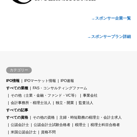
→スポンサー企業一覧
→スポンサープラン詳細
カテゴリー
IPO情報
IPOマーケット情報
IPO速報
すべての業種
FAS・コンサルティングファーム
その他（士業・金融・ファンド・VC等）
事業会社
会計事務所・税理士法人
独立・開業
監査法人
すべての記事
すべての資格
その他の資格
主婦・時短勤務の税理士・会計士求人
公認会計士
公認会計士試験合格者
税理士
税理士科目合格者
米国公認会計士
資格不問