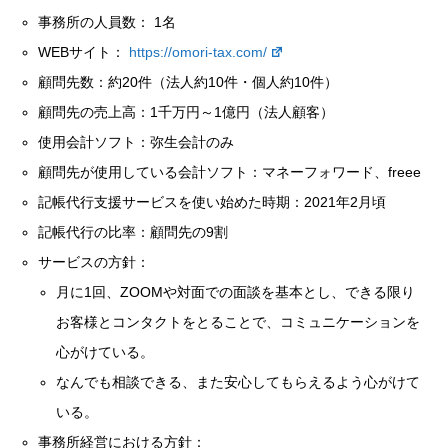
事務所の人員数：
1
名
WEB
サイト：
https://omori-tax.com/
顧問先数：約
20
件（法人約
10
件・個人約
10
件）
顧問先の売上高：
1
千万円～
1
億円（法人顧客）
使用会計ソフト：弥生会計のみ
顧問先が使用している会計ソフト：マネーフォワード、
freee
記帳代行支援サービスを使い始めた時期：
2021
年
2
月頃
記帳代行の比率：顧問先の
9
割
サービスの方針：
月に
1
回、
ZOOM
や対面での面談を基本とし、できる限り
お客様とコンタクトをとることで、コミュニケーションを
心がけている。
なんでも相談できる、また安心してもらえるよう心がけて
いる。
事務所経営における方針：