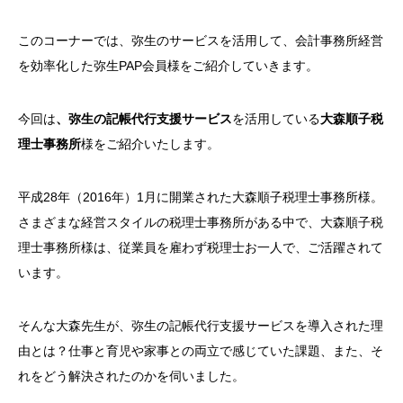
このコーナーでは、弥生のサービスを活用して、会計事務所経営
を効率化した弥生
PAP
会員様をご紹介していきます。
今回は
、弥生の記帳代行支援サービス
を活用している
大森順子税
理士事務所
様をご紹介いたします。
平成
28
年（
2016
年）
1
月に開業された大森順子税理士事務所様。
さまざまな経営スタイルの税理士事務所がある中で、大森順子税
理士事務所様は、従業員を雇わず税理士お一人で、ご活躍されて
います。
そんな大森先生が、弥生の記帳代行支援サービスを導入された理
由とは？仕事と育児や家事との両立で感じていた課題、また、そ
れをどう解決されたのかを伺いました。