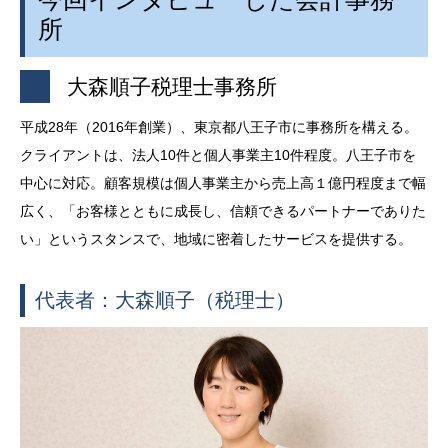
所
大森順子税理士事務所
平成
28
年（
2016
年創業）、東京都八王子市に事務所を構える。
クライアントは、法人
10
件と個人事業主
10
件程度。八王子市を
中心に対応。顧客規模は個人事業主から売上高１億円程度まで幅
広く、「お客様とともに成長し、信頼できるパートナーでありた
い」というスタンスで、地域に密着したサービスを提供する。
代表者：大森順子（税理士）