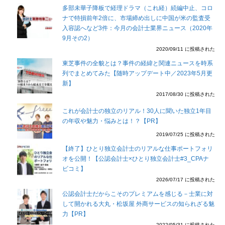
多部未華子降板で経理ドラマ（これ経）続編中止、コロ
ナで特損前年2倍に、市場締め出しに中国が米の監査受
入容認へなど3件：今月の会計士業界ニュース（2020年
9月その2）
2020/09/11 に投稿された
東芝事件の全貌とは？事件の経緯と関連ニュースを時系
列でまとめてみた【随時アップデート中／2023年5月更
新】
2017/08/30 に投稿された
これが会計士の独立のリアル！30人に聞いた独立1年目
の年収や魅力・悩みとは！？【PR】
2019/07/25 に投稿された
【終了】ひとり独立会計士のリアルな仕事ポートフォリ
オを公開！【公認会計士×ひとり独立会計士#3_CPAナ
ビコミ】
2026/07/17 に投稿された
公認会計士だからこそのプレミアムを感じる－士業に対
して開かれる大丸・松坂屋 外商サービスの知られざる魅
力【PR】
2022/05/31 に投稿された