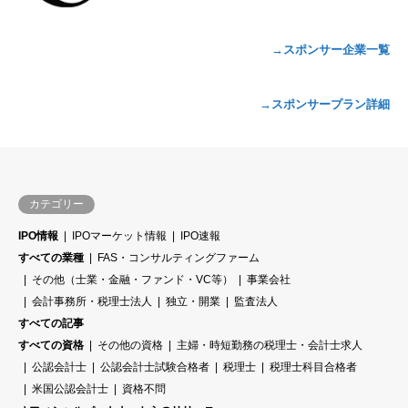
→スポンサー企業一覧
→スポンサープラン詳細
カテゴリー
IPO情報
IPOマーケット情報
IPO速報
すべての業種
FAS・コンサルティングファーム
その他（士業・金融・ファンド・VC等）
事業会社
会計事務所・税理士法人
独立・開業
監査法人
すべての記事
すべての資格
その他の資格
主婦・時短勤務の税理士・会計士求人
公認会計士
公認会計士試験合格者
税理士
税理士科目合格者
米国公認会計士
資格不問