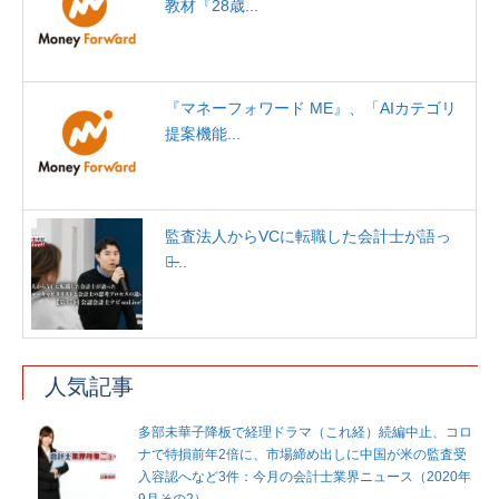
教材『28歳...
『マネーフォワード ME』、「AIカテゴリ
提案機能...
監査法人からVCに転職した会計士が語っ
た̶...
人気記事
多部未華子降板で経理ドラマ（これ経）続編中止、コロ
ナで特損前年2倍に、市場締め出しに中国が米の監査受
入容認へなど3件：今月の会計士業界ニュース（2020年
9月その2）