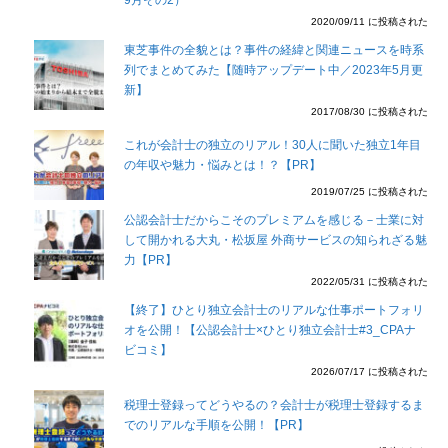
2020/09/11 に投稿された
東芝事件の全貌とは？事件の経緯と関連ニュースを時系
列でまとめてみた【随時アップデート中／2023年5月更
新】
2017/08/30 に投稿された
これが会計士の独立のリアル！30人に聞いた独立1年目
の年収や魅力・悩みとは！？【PR】
2019/07/25 に投稿された
公認会計士だからこそのプレミアムを感じる－士業に対
して開かれる大丸・松坂屋 外商サービスの知られざる魅
力【PR】
2022/05/31 に投稿された
【終了】ひとり独立会計士のリアルな仕事ポートフォリ
オを公開！【公認会計士×ひとり独立会計士#3_CPAナ
ビコミ】
2026/07/17 に投稿された
税理士登録ってどうやるの？会計士が税理士登録するま
でのリアルな手順を公開！【PR】