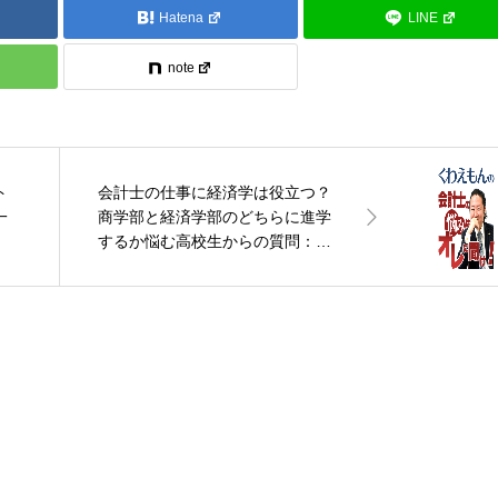
Hatena
LINE
note
ト
会計士の仕事に経済学は役立つ？
一
商学部と経済学部のどちらに進学
するか悩む高校生からの質問：く
わえもんの“会計士の悩みはオレに
聞け！”vol.23