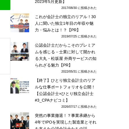
2023年5月更新】
2017/08/30 に投稿された
これが会計士の独立のリアル！30
人に聞いた独立1年目の年収や魅
力・悩みとは！？【PR】
2019/07/25 に投稿された
公認会計士だからこそのプレミア
ムを感じる－士業に対して開かれ
る大丸・松坂屋 外商サービスの知
られざる魅力【PR】
2022/05/31 に投稿された
【終了】ひとり独立会計士のリア
ルな仕事ポートフォリオを公開！
【公認会計士×ひとり独立会計士
#3_CPAナビコミ】
2026/07/17 に投稿された
突然の事業撤退！？事業承継から
4年でIPOを実現した製造業とそれ
を支えた公認会計士たちの話