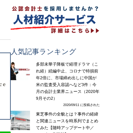
人気記事ランキング
多部未華子降板で経理ドラマ（こ
れ経）続編中止、コロナで特損前
年2倍に、市場締め出しに中国が
米の監査受入容認へなど3件：今
月の会計士業界ニュース（2020年
9月その2）
2020/09/11 に投稿された
東芝事件の全貌とは？事件の経緯
と関連ニュースを時系列でまとめ
てみた【随時アップデート中／