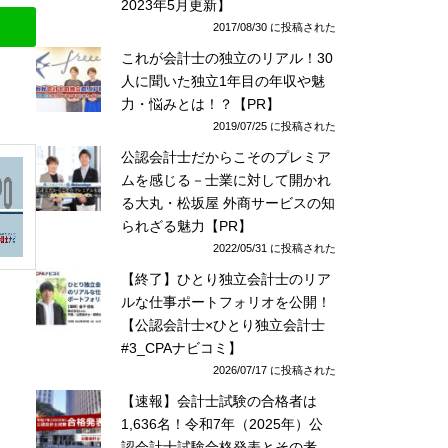
2023年5月更新】
2017/08/30 に投稿された
これが会計士の独立のリアル！30
人に聞いた独立1年目の年収や魅
力・悩みとは！？【PR】
2019/07/25 に投稿された
公認会計士だからこそのプレミア
ムを感じる－士業に対して開かれ
る大丸・松坂屋 外商サービスの知
られざる魅力【PR】
2022/05/31 に投稿された
【終了】ひとり独立会計士のリア
ルな仕事ポートフォリオを公開！
【公認会計士×ひとり独立会計士
#3_CPAナビコミ】
2026/07/17 に投稿された
【速報】会計士試験の合格者は
1,636名！令和7年（2025年）公
認会計士試験合格発表とその考