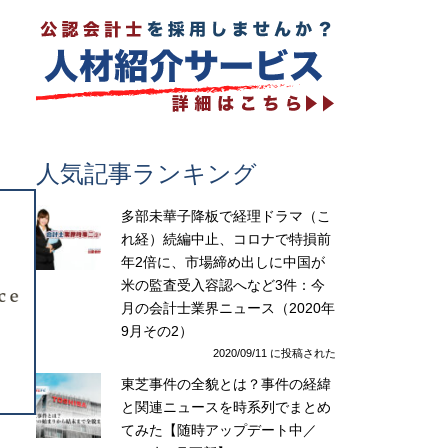
人気記事ランキング
多部未華子降板で経理ドラマ（こ
れ経）続編中止、コロナで特損前
年2倍に、市場締め出しに中国が
米の監査受入容認へなど3件：今
月の会計士業界ニュース（2020年
9月その2）
2020/09/11 に投稿された
東芝事件の全貌とは？事件の経緯
と関連ニュースを時系列でまとめ
てみた【随時アップデート中／