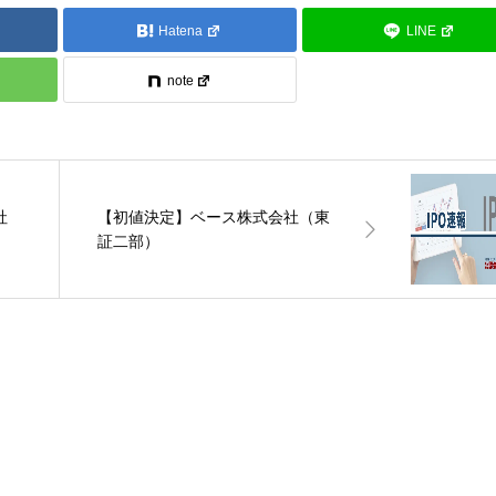
Hatena
LINE
note
社
【初値決定】ベース株式会社（東
証二部）