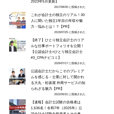
2023年5月更新】
2017/08/30 に投稿された
これが会計士の独立のリアル！30
人に聞いた独立1年目の年収や魅
力・悩みとは！？【PR】
2019/07/25 に投稿された
【終了】ひとり独立会計士のリア
ルな仕事ポートフォリオを公開！
【公認会計士×ひとり独立会計士
#3_CPAナビコミ】
2026/07/17 に投稿された
公認会計士だからこそのプレミア
ムを感じる－士業に対して開かれ
る大丸・松坂屋 外商サービスの知
られざる魅力【PR】
2022/05/31 に投稿された
【速報】会計士試験の合格者は
1,636名！令和7年（2025年）公
認会計士試験合格発表とその考