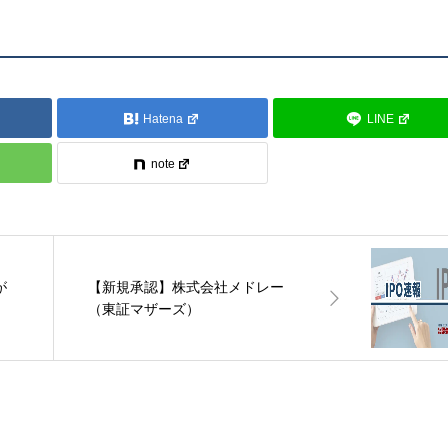
Hatena
LINE
note
が
【新規承認】株式会社メドレー
（東証マザーズ）