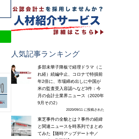
人気記事ランキング
多部未華子降板で経理ドラマ（こ
れ経）続編中止、コロナで特損前
年2倍に、市場締め出しに中国が
米の監査受入容認へなど3件：今
月の会計士業界ニュース（2020年
9月その2）
2020/09/11 に投稿された
東芝事件の全貌とは？事件の経緯
と関連ニュースを時系列でまとめ
てみた【随時アップデート中／