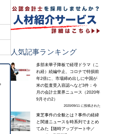
人気記事ランキング
多部未華子降板で経理ドラマ（こ
れ経）続編中止、コロナで特損前
年2倍に、市場締め出しに中国が
も
米の監査受入容認へなど3件：今
月の会計士業界ニュース（2020年
9月その2）
2020/09/11 に投稿された
東芝事件の全貌とは？事件の経緯
と関連ニュースを時系列でまとめ
てみた【随時アップデート中／