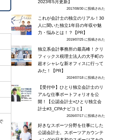
2023年5月更新】
2017/08/30 に投稿された
これが会計士の独立のリアル！30
人に聞いた独立1年目の年収や魅
力・悩みとは！？【PR】
2019/07/25 に投稿された
独立系会計事務所の最高峰！クリ
フィックス税理士法人の大手町の
超オシャレな新オフィスに行って
みた！【PR】
2024/07/18 に投稿された
【受付中】ひとり独立会計士のリ
アルな仕事ポートフォリオを公
開！【公認会計士×ひとり独立会
計士#3_CPAナビコミ】
2026/07/17 に投稿された
で
好きなスポーツ分野を仕事にした
公認会計士。スポーツアカウンテ
ィングや日本初のスポーツアカウ