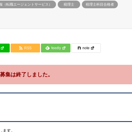
報（転職エージェントサービス）
税理士
税理士科目合格者
RSS
feedly
note
募集は終了しました。
します。