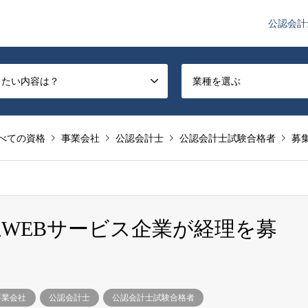
公認会計
や監査法人業界のニュースを配信しています。
したい内容は？
業種を選ぶ
べての資格
事業会社
公認会計士
公認会計士試験合格者
募
系WEBサービス企業が経理を募
事業会社
公認会計士
公認会計士試験合格者