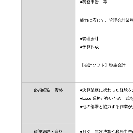
●税務申告 等
能力に応じて、管理会計業
●管理会計
●予算作成
【会計ソフト】弥生会計
必須経験・資格
●決算業務に携わった経験を
●Excel業務が多いため、
●他の部署と協力する作業
歓迎経験・資格
●月次、年次決算や税務申