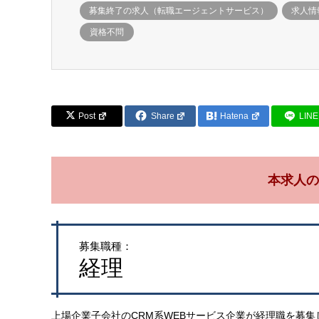
募集終了の求人（転職エージェントサービス）
求人情
資格不問
Post
Share
Hatena
LINE
本求人の
募集職種：
経理
上場企業子会社のCRM系WEBサービス企業が経理職を募集