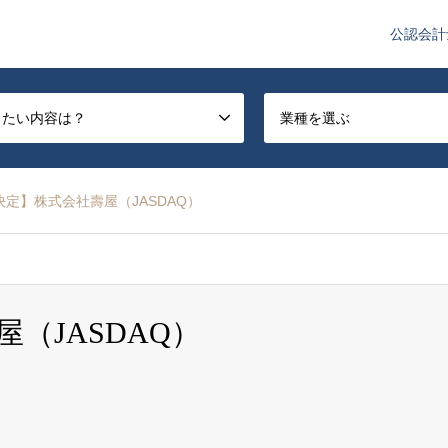
公認会計
や監査法人業界のニュースを配信しています。
したい内容は？
業種を選ぶ
決定】株式会社壽屋（JASDAQ）
（JASDAQ）