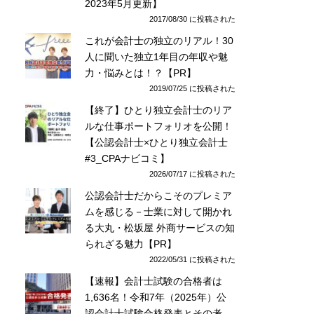
2023年5月更新】
2017/08/30 に投稿された
これが会計士の独立のリアル！30
人に聞いた独立1年目の年収や魅
力・悩みとは！？【PR】
2019/07/25 に投稿された
【終了】ひとり独立会計士のリア
ルな仕事ポートフォリオを公開！
【公認会計士×ひとり独立会計士
#3_CPAナビコミ】
2026/07/17 に投稿された
公認会計士だからこそのプレミア
ムを感じる－士業に対して開かれ
る大丸・松坂屋 外商サービスの知
られざる魅力【PR】
2022/05/31 に投稿された
【速報】会計士試験の合格者は
1,636名！令和7年（2025年）公
認会計士試験合格発表とその考