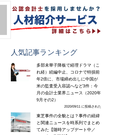
人気記事ランキング
多部未華子降板で経理ドラマ（こ
れ経）続編中止、コロナで特損前
年2倍に、市場締め出しに中国が
米の監査受入容認へなど3件：今
月の会計士業界ニュース（2020年
9月その2）
2020/09/11 に投稿された
東芝事件の全貌とは？事件の経緯
と関連ニュースを時系列でまとめ
てみた【随時アップデート中／