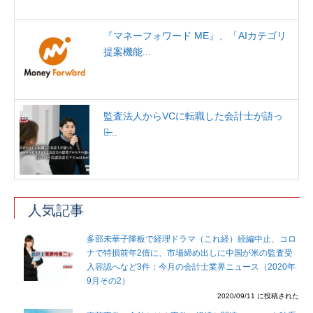
『マネーフォワード ME』、「AIカテゴリ
提案機能...
監査法人からVCに転職した会計士が語っ
た̶...
人気記事
多部未華子降板で経理ドラマ（これ経）続編中止、コロ
ナで特損前年2倍に、市場締め出しに中国が米の監査受
入容認へなど3件：今月の会計士業界ニュース（2020年
9月その2）
2020/09/11 に投稿された