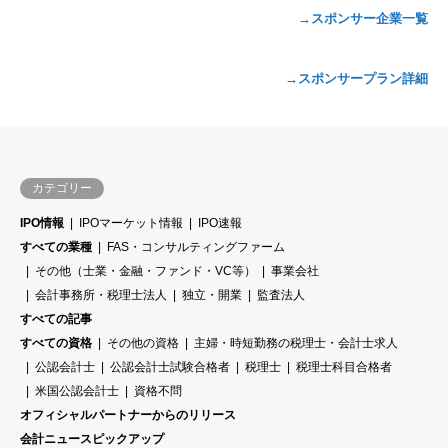
→スポンサー企業一覧
→スポンサープラン詳細
カテゴリー
IPO情報
IPOマーケット情報
IPO速報
すべての業種
FAS・コンサルティングファーム
その他（士業・金融・ファンド・VC等）
事業会社
会計事務所・税理士法人
独立・開業
監査法人
すべての記事
すべての資格
その他の資格
主婦・時短勤務の税理士・会計士求人
公認会計士
公認会計士試験合格者
税理士
税理士科目合格者
米国公認会計士
資格不問
オフィシャルパートナーからのリリース
会計ニュースピックアップ