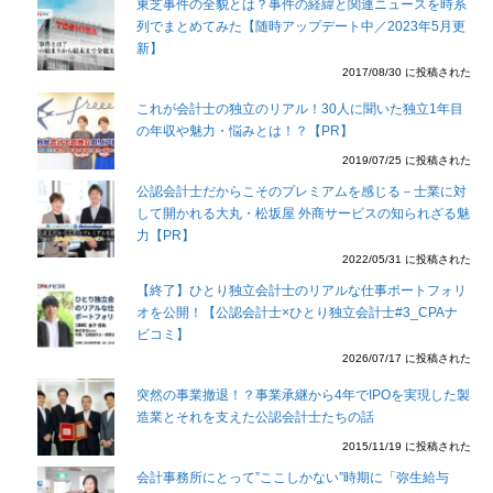
東芝事件の全貌とは？事件の経緯と関連ニュースを時系
列でまとめてみた【随時アップデート中／2023年5月更
新】
2017/08/30 に投稿された
これが会計士の独立のリアル！30人に聞いた独立1年目
の年収や魅力・悩みとは！？【PR】
2019/07/25 に投稿された
公認会計士だからこそのプレミアムを感じる－士業に対
して開かれる大丸・松坂屋 外商サービスの知られざる魅
力【PR】
2022/05/31 に投稿された
【終了】ひとり独立会計士のリアルな仕事ポートフォリ
オを公開！【公認会計士×ひとり独立会計士#3_CPAナ
ビコミ】
2026/07/17 に投稿された
突然の事業撤退！？事業承継から4年でIPOを実現した製
造業とそれを支えた公認会計士たちの話
2015/11/19 に投稿された
会計事務所にとって”ここしかない”時期に「弥生給与