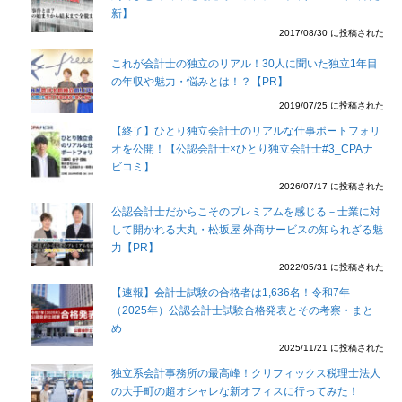
新】
2017/08/30 に投稿された
これが会計士の独立のリアル！30人に聞いた独立1年目
の年収や魅力・悩みとは！？【PR】
2019/07/25 に投稿された
【終了】ひとり独立会計士のリアルな仕事ポートフォリ
オを公開！【公認会計士×ひとり独立会計士#3_CPAナ
ビコミ】
2026/07/17 に投稿された
公認会計士だからこそのプレミアムを感じる－士業に対
して開かれる大丸・松坂屋 外商サービスの知られざる魅
力【PR】
2022/05/31 に投稿された
【速報】会計士試験の合格者は1,636名！令和7年
（2025年）公認会計士試験合格発表とその考察・まと
め
2025/11/21 に投稿された
独立系会計事務所の最高峰！クリフィックス税理士法人
の大手町の超オシャレな新オフィスに行ってみた！