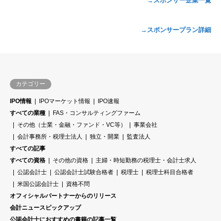
→スポンサー企業一覧
→スポンサープラン詳細
カテゴリー
IPO情報
IPOマーケット情報
IPO速報
すべての業種
FAS・コンサルティングファーム
その他（士業・金融・ファンド・VC等）
事業会社
会計事務所・税理士法人
独立・開業
監査法人
すべての記事
すべての資格
その他の資格
主婦・時短勤務の税理士・会計士求人
公認会計士
公認会計士試験合格者
税理士
税理士科目合格者
米国公認会計士
資格不問
オフィシャルパートナーからのリリース
会計ニュースピックアップ
公認会計士におすすめの書籍の記事一覧