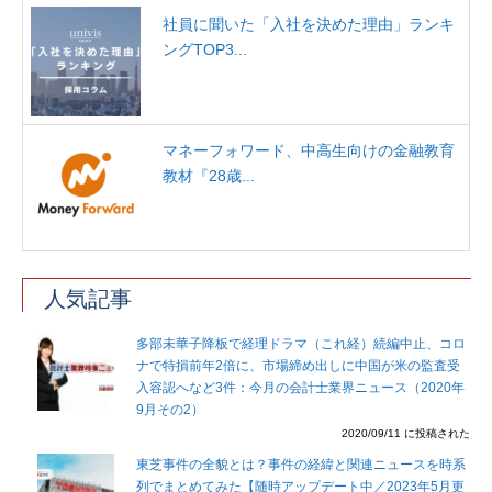
社員に聞いた「入社を決めた理由」ランキ
ングTOP3...
マネーフォワード、中高生向けの金融教育
教材『28歳...
人気記事
多部未華子降板で経理ドラマ（これ経）続編中止、コロ
ナで特損前年2倍に、市場締め出しに中国が米の監査受
入容認へなど3件：今月の会計士業界ニュース（2020年
9月その2）
2020/09/11 に投稿された
東芝事件の全貌とは？事件の経緯と関連ニュースを時系
列でまとめてみた【随時アップデート中／2023年5月更