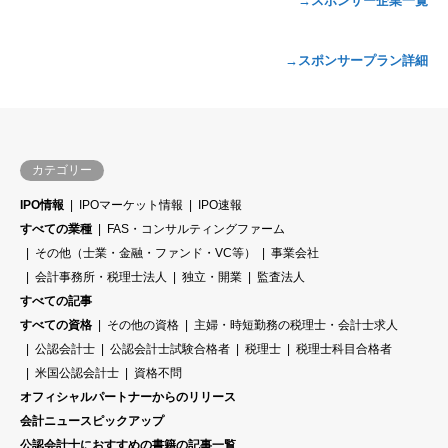
→スポンサー企業一覧
→スポンサープラン詳細
カテゴリー
IPO情報
IPOマーケット情報
IPO速報
すべての業種
FAS・コンサルティングファーム
その他（士業・金融・ファンド・VC等）
事業会社
会計事務所・税理士法人
独立・開業
監査法人
すべての記事
すべての資格
その他の資格
主婦・時短勤務の税理士・会計士求人
公認会計士
公認会計士試験合格者
税理士
税理士科目合格者
米国公認会計士
資格不問
オフィシャルパートナーからのリリース
会計ニュースピックアップ
公認会計士におすすめの書籍の記事一覧