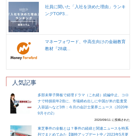
社員に聞いた「入社を決めた理由」ランキ
ングTOP3...
マネーフォワード、中高生向けの金融教育
教材『28歳...
人気記事
多部未華子降板で経理ドラマ（これ経）続編中止、コロ
ナで特損前年2倍に、市場締め出しに中国が米の監査受
入容認へなど3件：今月の会計士業界ニュース（2020年
9月その2）
2020/09/11 に投稿された
東芝事件の全貌とは？事件の経緯と関連ニュースを時系
列でまとめてみた【随時アップデート中／2023年5月更