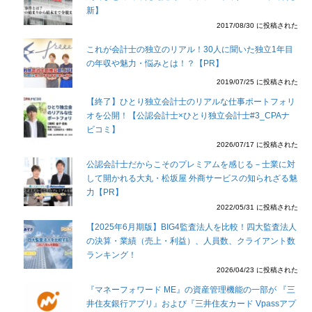
新】
2017/08/30 に投稿された
これが会計士の独立のリアル！30人に聞いた独立1年目
の年収や魅力・悩みとは！？【PR】
2019/07/25 に投稿された
【終了】ひとり独立会計士のリアルな仕事ポートフォリ
オを公開！【公認会計士×ひとり独立会計士#3_CPAナ
ビコミ】
2026/07/17 に投稿された
公認会計士だからこそのプレミアムを感じる－士業に対
して開かれる大丸・松坂屋 外商サービスの知られざる魅
力【PR】
2022/05/31 に投稿された
【2025年6月期版】BIG4監査法人を比較！四大監査法人
の決算・業績（売上・利益）、人員数、クライアント数
ランキング！
2026/04/23 に投稿された
『マネーフォワード ME』の資産管理機能の一部が 『三
井住友銀行アプリ』および『三井住友カード Vpassアプ