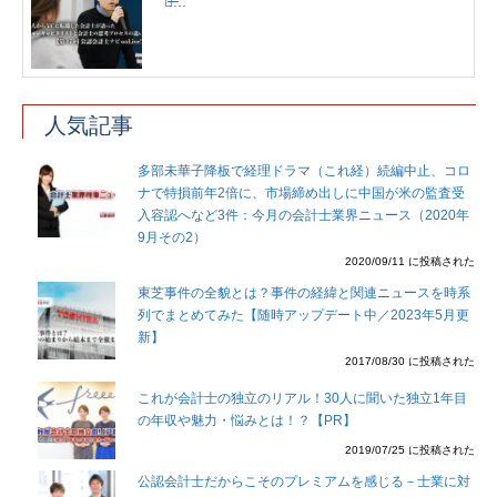
た̶...
人気記事
多部未華子降板で経理ドラマ（これ経）続編中止、コロ
ナで特損前年2倍に、市場締め出しに中国が米の監査受
入容認へなど3件：今月の会計士業界ニュース（2020年
9月その2）
2020/09/11 に投稿された
東芝事件の全貌とは？事件の経緯と関連ニュースを時系
列でまとめてみた【随時アップデート中／2023年5月更
新】
2017/08/30 に投稿された
これが会計士の独立のリアル！30人に聞いた独立1年目
の年収や魅力・悩みとは！？【PR】
2019/07/25 に投稿された
公認会計士だからこそのプレミアムを感じる－士業に対