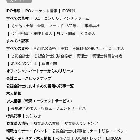
カテゴリー
IPO情報
IPOマーケット情報
IPO速報
すべての業種
FAS・コンサルティングファーム
その他（士業・金融・ファンド・VC等）
事業会社
会計事務所・税理士法人
独立・開業
監査法人
すべての記事
すべての資格
その他の資格
主婦・時短勤務の税理士・会計士求人
公認会計士
公認会計士試験合格者
税理士
税理士科目合格者
米国公認会計士
資格不問
オフィシャルパートナーからのリリース
会計ニュースピックアップ
公認会計士におすすめの書籍の記事一覧
求人情報
求人情報（転職エージェントサービス）
募集終了の求人（転職エージェントサービス）
特集記事
お知らせ
監査法人情報
監査法人の業績
監査法人ランキング
転職セミナー・イベント
公認会計士の転職セミナー
研修・イベント
転職・キャリア・求人情報
公認会計士の転職ナレッジ
転職Q&A