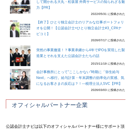
して開かれる大丸・松坂屋 外商サービスの知られざる魅
力【PR】
2022/05/31 に投稿された
【終了】ひとり独立会計士のリアルな仕事ポートフォリ
オを公開！【公認会計士×ひとり独立会計士#3_CPAナ
ビコミ】
2026/07/17 に投稿された
突然の事業撤退！？事業承継から4年でIPOを実現した製
造業とそれを支えた公認会計士たちの話
2015/11/19 に投稿された
会計事務所にとって”ここしかない”時期に「弥生給与
Next」へ移行。給与計算・年末調整の効率化の実感、気
になるお客さまの反応は？！―税理士法人SVC【PR】
2026/03/03 に投稿された
オフィシャルパートナー企業
公認会計士ナビは以下のオフィシャルパートナー様にサポート頂