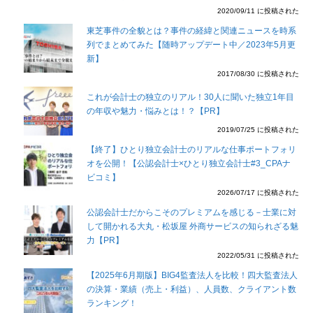
2020/09/11 に投稿された
東芝事件の全貌とは？事件の経緯と関連ニュースを時系
列でまとめてみた【随時アップデート中／2023年5月更
新】
2017/08/30 に投稿された
これが会計士の独立のリアル！30人に聞いた独立1年目
の年収や魅力・悩みとは！？【PR】
2019/07/25 に投稿された
【終了】ひとり独立会計士のリアルな仕事ポートフォリ
オを公開！【公認会計士×ひとり独立会計士#3_CPAナ
ビコミ】
2026/07/17 に投稿された
公認会計士だからこそのプレミアムを感じる－士業に対
して開かれる大丸・松坂屋 外商サービスの知られざる魅
力【PR】
2022/05/31 に投稿された
【2025年6月期版】BIG4監査法人を比較！四大監査法人
の決算・業績（売上・利益）、人員数、クライアント数
ランキング！