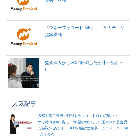
『マネーフォワード ME』、「AIカテゴリ
提案機能...
監査法人からVCに転職した会計士が語っ
た̶...
人気記事
多部未華子降板で経理ドラマ（これ経）続編中止、コロ
ナで特損前年2倍に、市場締め出しに中国が米の監査受
入容認へなど3件：今月の会計士業界ニュース（2020年
9月その2）