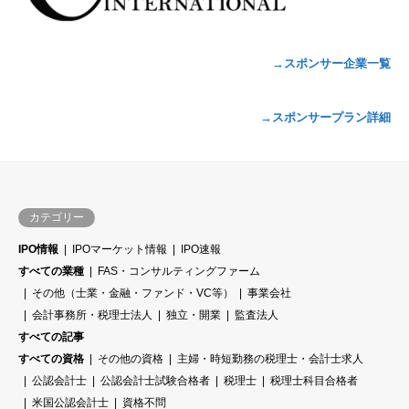
→スポンサー企業一覧
→スポンサープラン詳細
カテゴリー
IPO情報
IPOマーケット情報
IPO速報
すべての業種
FAS・コンサルティングファーム
その他（士業・金融・ファンド・VC等）
事業会社
会計事務所・税理士法人
独立・開業
監査法人
すべての記事
すべての資格
その他の資格
主婦・時短勤務の税理士・会計士求人
公認会計士
公認会計士試験合格者
税理士
税理士科目合格者
米国公認会計士
資格不問