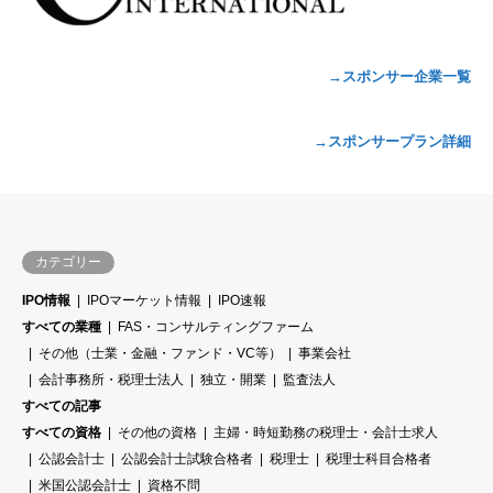
→スポンサー企業一覧
→スポンサープラン詳細
カテゴリー
IPO情報
IPOマーケット情報
IPO速報
すべての業種
FAS・コンサルティングファーム
その他（士業・金融・ファンド・VC等）
事業会社
会計事務所・税理士法人
独立・開業
監査法人
すべての記事
すべての資格
その他の資格
主婦・時短勤務の税理士・会計士求人
公認会計士
公認会計士試験合格者
税理士
税理士科目合格者
米国公認会計士
資格不問