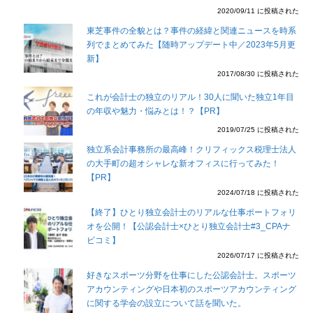
2020/09/11 に投稿された
東芝事件の全貌とは？事件の経緯と関連ニュースを時系
列でまとめてみた【随時アップデート中／2023年5月更
新】
2017/08/30 に投稿された
これが会計士の独立のリアル！30人に聞いた独立1年目
の年収や魅力・悩みとは！？【PR】
2019/07/25 に投稿された
独立系会計事務所の最高峰！クリフィックス税理士法人
の大手町の超オシャレな新オフィスに行ってみた！
【PR】
2024/07/18 に投稿された
【終了】ひとり独立会計士のリアルな仕事ポートフォリ
オを公開！【公認会計士×ひとり独立会計士#3_CPAナ
ビコミ】
2026/07/17 に投稿された
好きなスポーツ分野を仕事にした公認会計士。スポーツ
アカウンティングや日本初のスポーツアカウンティング
に関する学会の設立について話を聞いた。