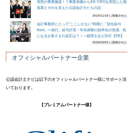
突然の事業撤退！？事業承継から4年でIPOを実現した製
造業とそれを支えた公認会計士たちの話
2015/11/19 に投稿された
会計事務所にとって”ここしかない”時期に「弥生給与
Next」へ移行。給与計算・年末調整の効率化の実感、気
になるお客さまの反応は？！―税理士法人SVC【PR】
2026/03/03 に投稿された
オフィシャルパートナー企業
公認会計士ナビは以下のオフィシャルパートナー様にサポート頂
いております。
【プレミアムパートナー様】