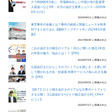
ナで特損前年2倍に、市場締め出しに中国が米の監査受
入容認へなど3件：今月の会計士業界ニュース（2020年
9月その2）
2020/09/11 に投稿された
東芝事件の全貌とは？事件の経緯と関連ニュースを時系
列でまとめてみた【随時アップデート中／2023年5月更
新】
2017/08/30 に投稿された
これが会計士の独立のリアル！30人に聞いた独立1年目
の年収や魅力・悩みとは！？【PR】
2019/07/25 に投稿された
公認会計士だからこそのプレミアムを感じる－士業に対
して開かれる大丸・松坂屋 外商サービスの知られざる魅
力【PR】
2022/05/31 に投稿された
【終了】ひとり独立会計士のリアルな仕事ポートフォリ
オを公開！【公認会計士×ひとり独立会計士#3_CPAナ
ビコミ】
2026/07/17 に投稿された