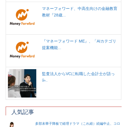
マネーフォワード、中高生向けの金融教育
教材『28歳...
『マネーフォワード ME』、「AIカテゴリ
提案機能...
監査法人からVCに転職した会計士が語っ
た̶...
人気記事
多部未華子降板で経理ドラマ（これ経）続編中止、コロ