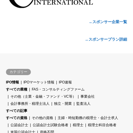
→スポンサー企業一覧
→スポンサープラン詳細
カテゴリー
IPO情報
IPOマーケット情報
IPO速報
すべての業種
FAS・コンサルティングファーム
その他（士業・金融・ファンド・VC等）
事業会社
会計事務所・税理士法人
独立・開業
監査法人
すべての記事
すべての資格
その他の資格
主婦・時短勤務の税理士・会計士求人
公認会計士
公認会計士試験合格者
税理士
税理士科目合格者
米国公認会計士
資格不問