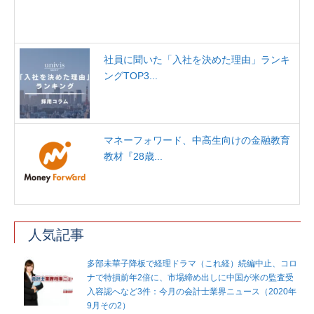
社員に聞いた「入社を決めた理由」ランキ
ングTOP3...
マネーフォワード、中高生向けの金融教育
教材『28歳...
人気記事
多部未華子降板で経理ドラマ（これ経）続編中止、コロ
ナで特損前年2倍に、市場締め出しに中国が米の監査受
入容認へなど3件：今月の会計士業界ニュース（2020年
9月その2）