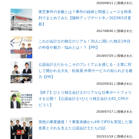
2020/09/11 に投稿された
東芝事件の全貌とは？事件の経緯と関連ニュースを時系
列でまとめてみた【随時アップデート中／2023年5月更
新】
2017/08/30 に投稿された
これが会計士の独立のリアル！30人に聞いた独立1年目
の年収や魅力・悩みとは！？【PR】
2019/07/25 に投稿された
公認会計士だからこそのプレミアムを感じる－士業に対
して開かれる大丸・松坂屋 外商サービスの知られざる魅
力【PR】
2022/05/31 に投稿された
【終了】ひとり独立会計士のリアルな仕事ポートフォリ
オを公開！【公認会計士×ひとり独立会計士#3_CPAナ
ビコミ】
2026/07/17 に投稿された
突然の事業撤退！？事業承継から4年でIPOを実現した製
造業とそれを支えた公認会計士たちの話
2015/11/19 に投稿された