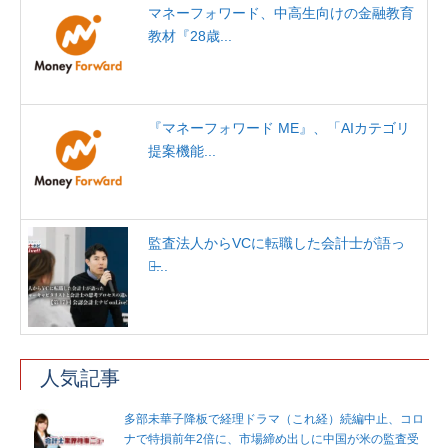
マネーフォワード、中高生向けの金融教育
教材『28歳...
『マネーフォワード ME』、「AIカテゴリ
提案機能...
監査法人からVCに転職した会計士が語っ
た̶...
人気記事
多部未華子降板で経理ドラマ（これ経）続編中止、コロ
ナで特損前年2倍に、市場締め出しに中国が米の監査受