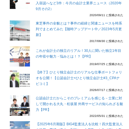
入容認へなど3件：今月の会計士業界ニュース（2020年
9月その2）
2020/09/11 に投稿された
東芝事件の全貌とは？事件の経緯と関連ニュースを時系
列でまとめてみた【随時アップデート中／2023年5月更
新】
2017/08/30 に投稿された
これが会計士の独立のリアル！30人に聞いた独立1年目
の年収や魅力・悩みとは！？【PR】
2019/07/25 に投稿された
【終了】ひとり独立会計士のリアルな仕事ポートフォリ
オを公開！【公認会計士×ひとり独立会計士#3_CPAナ
ビコミ】
2026/07/17 に投稿された
公認会計士だからこそのプレミアムを感じる－士業に対
して開かれる大丸・松坂屋 外商サービスの知られざる魅
力【PR】
2022/05/31 に投稿された
【2025年6月期版】BIG4監査法人を比較！四大監査法人