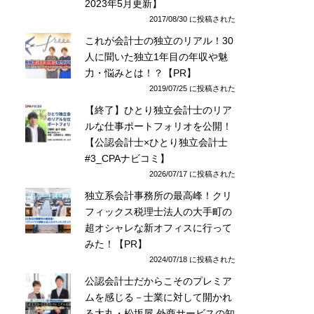
2023年5月更新】
2017/08/30 に投稿された
これが会計士の独立のリアル！30
人に聞いた独立1年目の年収や魅
力・悩みとは！？【PR】
2019/07/25 に投稿された
【終了】ひとり独立会計士のリア
ルな仕事ポートフォリオを公開！
【公認会計士×ひとり独立会計士
#3_CPAナビコミ】
2026/07/17 に投稿された
独立系会計事務所の最高峰！クリ
フィックス税理士法人の大手町の
超オシャレな新オフィスに行って
みた！【PR】
2024/07/18 に投稿された
公認会計士だからこそのプレミア
ムを感じる－士業に対して開かれ
る大丸・松坂屋 外商サービスの知