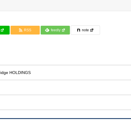
RSS
feedly
note
idge HOLDINGS