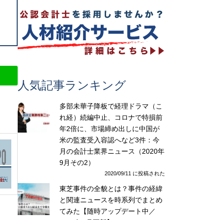
人気記事ランキング
多部未華子降板で経理ドラマ（こ
れ経）続編中止、コロナで特損前
年2倍に、市場締め出しに中国が
米の監査受入容認へなど3件：今
月の会計士業界ニュース（2020年
9月その2）
2020/09/11 に投稿された
東芝事件の全貌とは？事件の経緯
と関連ニュースを時系列でまとめ
てみた【随時アップデート中／