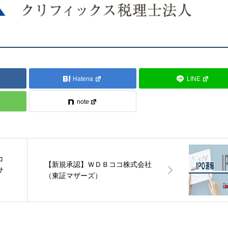
Hatena
LINE
note
コ
【新規承認】ＷＤＢココ株式会社
サ
（東証マザーズ）