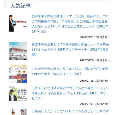
人気記事
多部未華子降板で経理ドラマ（これ経）続編中止、コロ
ナで特損前年2倍に、市場締め出しに中国が米の監査受
入容認へなど3件：今月の会計士業界ニュース（2020年
9月その2）
2020/09/11 に投稿された
東芝事件の全貌とは？事件の経緯と関連ニュースを時系
列でまとめてみた【随時アップデート中／2023年5月更
新】
2017/08/30 に投稿された
これが会計士の独立のリアル！30人に聞いた独立1年目
の年収や魅力・悩みとは！？【PR】
2019/07/25 に投稿された
【終了】ひとり独立会計士のリアルな仕事ポートフォリ
オを公開！【公認会計士×ひとり独立会計士#3_CPAナ
ビコミ】
2026/07/17 に投稿された
公認会計士だからこそのプレミアムを感じる－士業に対