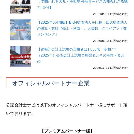
して開かれる大丸・松坂屋 外商サービスの知られざる魅
力【PR】
2022/05/31 に投稿された
【2025年6月期版】BIG4監査法人を比較！四大監査法人
の決算・業績（売上・利益）、人員数、クライアント数
ランキング！
2026/04/23 に投稿された
【速報】会計士試験の合格者は1,636名！令和7年
（2025年）公認会計士試験合格発表とその考察・まと
め
2025/11/21 に投稿された
オフィシャルパートナー企業
公認会計士ナビは以下のオフィシャルパートナー様にサポート頂
いております。
【プレミアムパートナー様】