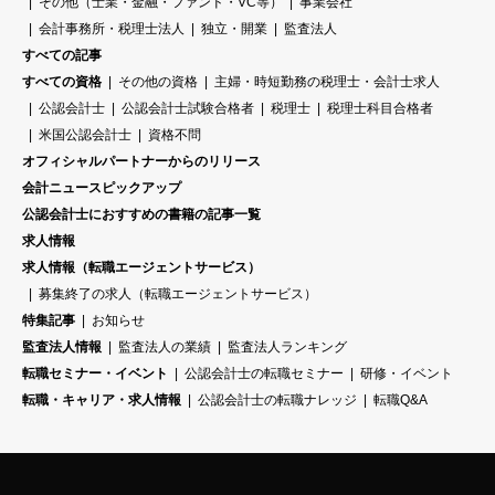
その他（士業・金融・ファンド・VC等）
事業会社
会計事務所・税理士法人
独立・開業
監査法人
すべての記事
すべての資格
その他の資格
主婦・時短勤務の税理士・会計士求人
公認会計士
公認会計士試験合格者
税理士
税理士科目合格者
米国公認会計士
資格不問
オフィシャルパートナーからのリリース
会計ニュースピックアップ
公認会計士におすすめの書籍の記事一覧
求人情報
求人情報（転職エージェントサービス）
募集終了の求人（転職エージェントサービス）
特集記事
お知らせ
監査法人情報
監査法人の業績
監査法人ランキング
転職セミナー・イベント
公認会計士の転職セミナー
研修・イベント
転職・キャリア・求人情報
公認会計士の転職ナレッジ
転職Q&A