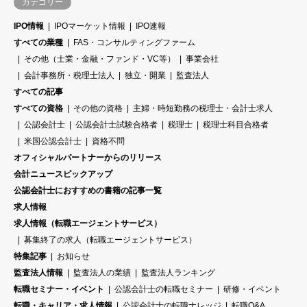
カテゴリー
IPO情報
IPOマーケット情報
IPO速報
すべての業種
FAS・コンサルティングファーム
その他（士業・金融・ファンド・VC等）
事業会社
会計事務所・税理士法人
独立・開業
監査法人
すべての記事
すべての資格
その他の資格
主婦・時短勤務の税理士・会計士求人
公認会計士
公認会計士試験合格者
税理士
税理士科目合格者
米国公認会計士
資格不問
オフィシャルパートナーからのリリース
会計ニュースピックアップ
公認会計士におすすめの書籍の記事一覧
求人情報
求人情報（転職エージェントサービス）
募集終了の求人（転職エージェントサービス）
特集記事
お知らせ
監査法人情報
監査法人の業績
監査法人ランキング
転職セミナー・イベント
公認会計士の転職セミナー
研修・イベント
転職・キャリア・求人情報
公認会計士の転職ナレッジ
転職Q&A