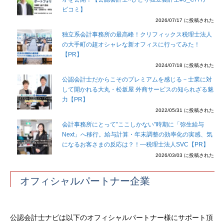
ビコミ】
2026/07/17 に投稿された
独立系会計事務所の最高峰！クリフィックス税理士法人
の大手町の超オシャレな新オフィスに行ってみた！
【PR】
2024/07/18 に投稿された
公認会計士だからこそのプレミアムを感じる－士業に対
して開かれる大丸・松坂屋 外商サービスの知られざる魅
力【PR】
2022/05/31 に投稿された
会計事務所にとって”ここしかない”時期に「弥生給与
Next」へ移行。給与計算・年末調整の効率化の実感、気
になるお客さまの反応は？！―税理士法人SVC【PR】
2026/03/03 に投稿された
オフィシャルパートナー企業
公認会計士ナビは以下のオフィシャルパートナー様にサポート頂