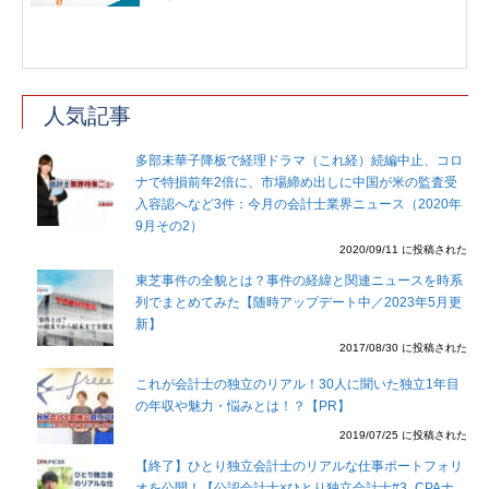
人気記事
多部未華子降板で経理ドラマ（これ経）続編中止、コロ
ナで特損前年2倍に、市場締め出しに中国が米の監査受
入容認へなど3件：今月の会計士業界ニュース（2020年
9月その2）
2020/09/11 に投稿された
東芝事件の全貌とは？事件の経緯と関連ニュースを時系
列でまとめてみた【随時アップデート中／2023年5月更
新】
2017/08/30 に投稿された
これが会計士の独立のリアル！30人に聞いた独立1年目
の年収や魅力・悩みとは！？【PR】
2019/07/25 に投稿された
【終了】ひとり独立会計士のリアルな仕事ポートフォリ
オを公開！【公認会計士×ひとり独立会計士#3_CPAナ