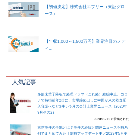
【初値決定】株式会社エブリー（東証グロ
ース）
【年収1,000～1,500万円】業界注目のメデ
ィ...
人気記事
多部未華子降板で経理ドラマ（これ経）続編中止、コロ
ナで特損前年2倍に、市場締め出しに中国が米の監査受
入容認へなど3件：今月の会計士業界ニュース（2020年
9月その2）
2020/09/11 に投稿された
東芝事件の全貌とは？事件の経緯と関連ニュースを時系
列でまとめてみた【随時アップデート中／2023年5月更