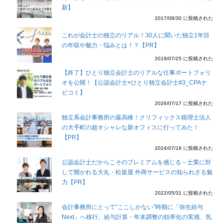
新】
2017/08/30 に投稿された
これが会計士の独立のリアル！30人に聞いた独立1年目
の年収や魅力・悩みとは！？【PR】
2019/07/25 に投稿された
【終了】ひとり独立会計士のリアルな仕事ポートフォリ
オを公開！【公認会計士×ひとり独立会計士#3_CPAナ
ビコミ】
2026/07/17 に投稿された
独立系会計事務所の最高峰！クリフィックス税理士法人
の大手町の超オシャレな新オフィスに行ってみた！
【PR】
2024/07/18 に投稿された
公認会計士だからこそのプレミアムを感じる－士業に対
して開かれる大丸・松坂屋 外商サービスの知られざる魅
力【PR】
2022/05/31 に投稿された
会計事務所にとって”ここしかない”時期に「弥生給与
Next」へ移行。給与計算・年末調整の効率化の実感、気