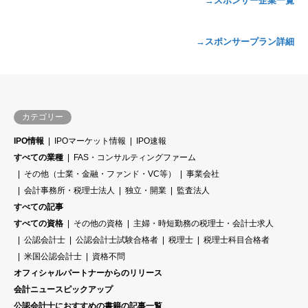
→スポンサー企業一覧
→スポンサープラン詳細
カテゴリー
IPO情報
IPOマーケット情報
IPO速報
すべての業種
FAS・コンサルティングファーム
その他（士業・金融・ファンド・VC等）
事業会社
会計事務所・税理士法人
独立・開業
監査法人
すべての記事
すべての資格
その他の資格
主婦・時短勤務の税理士・会計士求人
公認会計士
公認会計士試験合格者
税理士
税理士科目合格者
米国公認会計士
資格不問
オフィシャルパートナーからのリリース
会計ニュースピックアップ
公認会計士におすすめの書籍の記事一覧