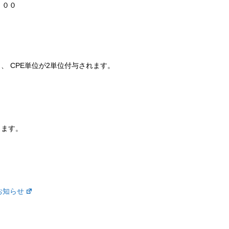
：００
 CPE単位が2単位付与されます。
します。
お知らせ