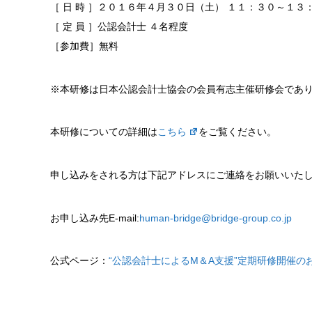
［ 日 時 ］２０１６年４月３０日（土） １１：３０～１３
［ 定 員 ］公認会計士 ４名程度
［参加費］無料
※本研修は日本公認会計士協会の会員有志主催研修会であり、
本研修についての詳細は
こちら
をご覧ください。
申し込みをされる方は下記アドレスにご連絡をお願いいた
お申し込み先E-mail:
human-bridge@bridge-group.co.jp
公式ページ：
“公認会計士によるM＆A支援”定期研修開催の