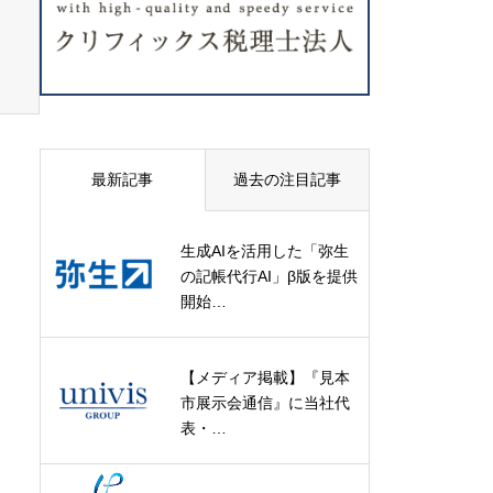
最新記事
過去の注目記事
生成AIを活用した「弥生
の記帳代行AI」β版を提供
開始…
【メディア掲載】『見本
市展示会通信』に当社代
表・…