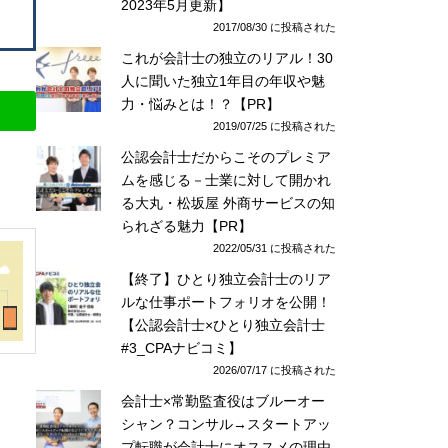
2023年5月更新】
2017/08/30 に投稿された
これが会計士の独立のリアル！30
人に聞いた独立1年目の年収や魅
力・悩みとは！？【PR】
2019/07/25 に投稿された
公認会計士だからこそのプレミア
ムを感じる－士業に対して開かれ
る大丸・松坂屋 外商サービスの知
られざる魅力【PR】
2022/05/31 に投稿された
【終了】ひとり独立会計士のリア
ルな仕事ポートフォリオを公開！
【公認会計士×ひとり独立会計士
#3_CPAナビコミ】
2026/07/17 に投稿された
会計士×常勤監査役はブルーオー
シャン？コンサル→スタートアッ
プ転職が会計士にオススメの理由