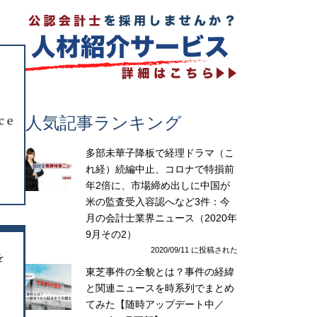
人気記事ランキング
多部未華子降板で経理ドラマ（こ
れ経）続編中止、コロナで特損前
年2倍に、市場締め出しに中国が
米の監査受入容認へなど3件：今
月の会計士業界ニュース（2020年
9月その2）
2020/09/11 に投稿された
を
東芝事件の全貌とは？事件の経緯
と関連ニュースを時系列でまとめ
てみた【随時アップデート中／