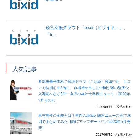
経営支援クラウド「bixid（ビサイド）」、
「fr...
人気記事
多部未華子降板で経理ドラマ（これ経）続編中止、コロ
ナで特損前年2倍に、市場締め出しに中国が米の監査受
入容認へなど3件：今月の会計士業界ニュース（2020年
9月その2）
2020/09/11 に投稿された
東芝事件の全貌とは？事件の経緯と関連ニュースを時系
列でまとめてみた【随時アップデート中／2023年5月更
新】
2017/08/30 に投稿された