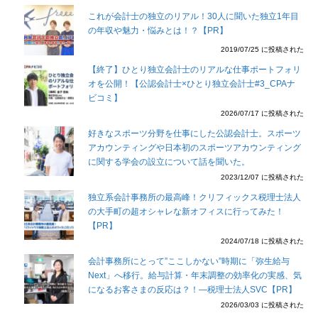
これが会計士の独立のリアル！30人に聞いた独立1年目
の年収や魅力・悩みとは！？【PR】
2019/07/25 に投稿された
【終了】ひとり独立会計士のリアルな仕事ポートフォリ
オを公開！【公認会計士×ひとり独立会計士#3_CPAナ
ビコミ】
2026/07/17 に投稿された
好きなスポーツ分野を仕事にした公認会計士。スポーツ
アカウンティングや日本初のスポーツアカウンティング
に関する学会の設立について話を聞いた。
2023/12/07 に投稿された
独立系会計事務所の最高峰！クリフィックス税理士法人
の大手町の超オシャレな新オフィスに行ってみた！
【PR】
2024/07/18 に投稿された
会計事務所にとって”ここしかない”時期に「弥生給与
Next」へ移行。給与計算・年末調整の効率化の実感、気
になるお客さまの反応は？！―税理士法人SVC【PR】
2026/03/03 に投稿された