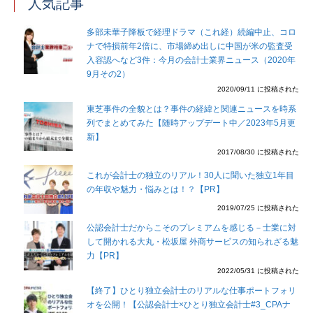
人気記事
多部未華子降板で経理ドラマ（これ経）続編中止、コロ
ナで特損前年2倍に、市場締め出しに中国が米の監査受
入容認へなど3件：今月の会計士業界ニュース（2020年
9月その2）
2020/09/11 に投稿された
東芝事件の全貌とは？事件の経緯と関連ニュースを時系
列でまとめてみた【随時アップデート中／2023年5月更
新】
2017/08/30 に投稿された
これが会計士の独立のリアル！30人に聞いた独立1年目
の年収や魅力・悩みとは！？【PR】
2019/07/25 に投稿された
公認会計士だからこそのプレミアムを感じる－士業に対
して開かれる大丸・松坂屋 外商サービスの知られざる魅
力【PR】
2022/05/31 に投稿された
【終了】ひとり独立会計士のリアルな仕事ポートフォリ
オを公開！【公認会計士×ひとり独立会計士#3_CPAナ