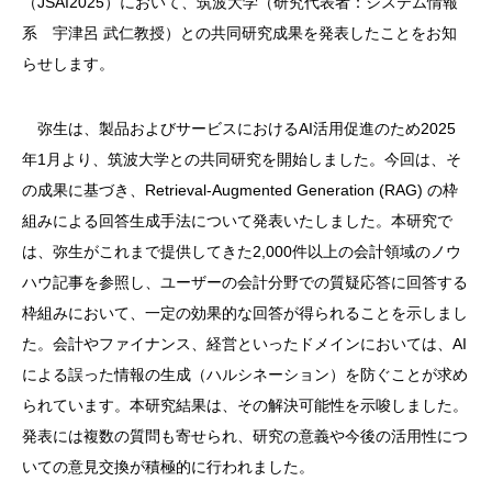
（JSAI2025）において、筑波大学（研究代表者：システム情報
系 宇津呂 武仁教授）との共同研究成果を発表したことをお知
らせします。
弥生は、製品およびサービスにおけるAI活用促進のため2025
年1月より、筑波大学との共同研究を開始しました。今回は、そ
の成果に基づき、Retrieval-Augmented Generation (RAG) の枠
組みによる回答生成手法について発表いたしました。本研究で
は、弥生がこれまで提供してきた2,000件以上の会計領域のノウ
ハウ記事を参照し、ユーザーの会計分野での質疑応答に回答する
枠組みにおいて、一定の効果的な回答が得られることを示しまし
た。会計やファイナンス、経営といったドメインにおいては、AI
による誤った情報の生成（ハルシネーション）を防ぐことが求め
られています。本研究結果は、その解決可能性を示唆しました。
発表には複数の質問も寄せられ、研究の意義や今後の活用性につ
いての意見交換が積極的に行われました。