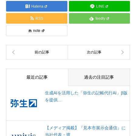
Hatena
LINE
RSS
feedly
note
最近の記事
過去の注目記事
生成AIを活用した「弥生の記帳代行AI」β版
を提供...
【メディア掲載】『見本市展示会通信』に
当社代表・渡...