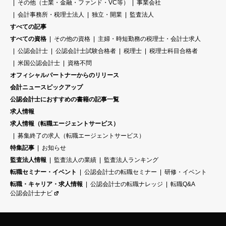
その他（士業・金融・ファンド・VC等）
事業会社
会計事務所・税理士法人
独立・開業
監査法人
すべての記事
すべての資格
その他の資格
主婦・時短勤務の税理士・会計士求人
公認会計士
公認会計士試験合格者
税理士
税理士科目合格者
米国公認会計士
資格不問
オフィシャルパートナーからのリリース
会計ニュースピックアップ
公認会計士におすすめの書籍の記事一覧
求人情報
求人情報（転職エージェントサービス）
募集終了の求人（転職エージェントサービス）
特集記事
お知らせ
監査法人情報
監査法人の業績
監査法人ランキング
転職セミナー・イベント
公認会計士の転職セミナー
研修・イベント
転職・キャリア・求人情報
公認会計士の転職ナレッジ
転職Q&A
公認会計士ナビ