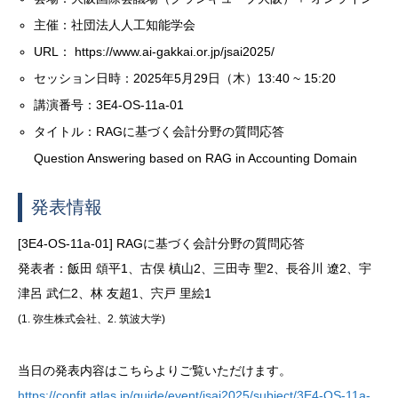
主催：社団法人人工知能学会
URL： https://www.ai-gakkai.or.jp/jsai2025/
セッション日時：2025年5月29日（木）13:40 ~ 15:20
講演番号：3E4-OS-11a-01
タイトル：RAGに基づく会計分野の質問応答
Question Answering based on RAG in Accounting Domain
発表情報
[3E4-OS-11a-01] RAGに基づく会計分野の質問応答
発表者：飯田 頌平1、古俣 槙山2、三田寺 聖2、長谷川 遼2、宇
津呂 武仁2、林 友超1、宍戸 里絵1
(1. 弥生株式会社、2. 筑波大学)
当日の発表内容はこちらよりご覧いただけます。
https://confit.atlas.jp/guide/event/jsai2025/subject/3E4-OS-11a-