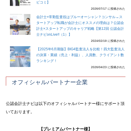
ビコミ】
2026/07/17 に投稿された
会計士×常勤監査役はブルーオーシャン？コンサル→ス
タートアップ転職が会計士にオススメの理由は？公認会
計士×スタートアップのキャリア戦略【第12回 公認会計
士ナビonLive!!（1）】
2024/02/19 に投稿された
【2025年6月期版】BIG4監査法人を比較！四大監査法人
の決算・業績（売上・利益）、人員数、クライアント数
ランキング！
2026/04/23 に投稿された
オフィシャルパートナー企業
公認会計士ナビは以下のオフィシャルパートナー様にサポート頂
いております。
【プレミアムパートナー様】