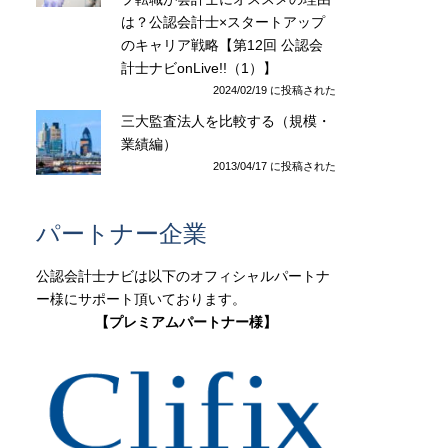
は？公認会計士×スタートアップ
のキャリア戦略【第12回 公認会
計士ナビonLive!!（1）】
2024/02/19 に投稿された
三大監査法人を比較する（規模・
業績編）
2013/04/17 に投稿された
パートナー企業
公認会計士ナビは以下のオフィシャルパートナ
ー様にサポート頂いております。
【プレミアムパートナー様】