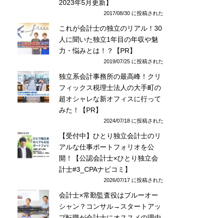
2023年5月更新】
2017/08/30 に投稿された
これが会計士の独立のリアル！30
人に聞いた独立1年目の年収や魅
力・悩みとは！？【PR】
2019/07/25 に投稿された
独立系会計事務所の最高峰！クリ
フィックス税理士法人の大手町の
超オシャレな新オフィスに行って
みた！【PR】
2024/07/18 に投稿された
【受付中】ひとり独立会計士のリ
アルな仕事ポートフォリオを公
開！【公認会計士×ひとり独立会
計士#3_CPAナビコミ】
2026/07/17 に投稿された
会計士×常勤監査役はブルーオー
シャン？コンサル→スタートアッ
プ転職が会計士にオススメの理由