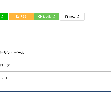
RSS
feedly
note
社サンクゼール
ロース
12/21