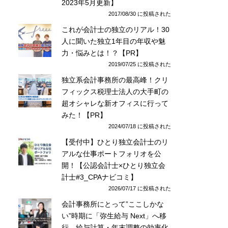
2023年5月更新】
2017/08/30 に投稿された
これが会計士の独立のリアル！30
人に聞いた独立1年目の年収や魅
力・悩みとは！？【PR】
2019/07/25 に投稿された
独立系会計事務所の最高峰！クリ
フィックス税理士法人の大手町の
超オシャレな新オフィスに行って
みた！【PR】
2024/07/18 に投稿された
【受付中】ひとり独立会計士のリ
アルな仕事ポートフォリオを公
開！【公認会計士×ひとり独立会
計士#3_CPAナビコミ】
2026/07/17 に投稿された
会計事務所にとって”ここしかな
い”時期に「弥生給与 Next」へ移
行。給与計算・年末調整の効率化