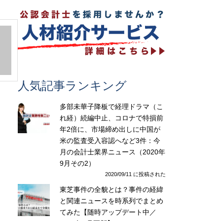
人気記事ランキング
多部未華子降板で経理ドラマ（こ
れ経）続編中止、コロナで特損前
年2倍に、市場締め出しに中国が
米の監査受入容認へなど3件：今
月の会計士業界ニュース（2020年
9月その2）
2020/09/11 に投稿された
東芝事件の全貌とは？事件の経緯
と関連ニュースを時系列でまとめ
てみた【随時アップデート中／