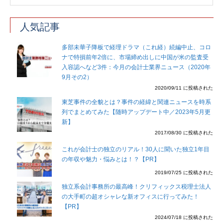
人気記事
多部未華子降板で経理ドラマ（これ経）続編中止、コロ
ナで特損前年2倍に、市場締め出しに中国が米の監査受
入容認へなど3件：今月の会計士業界ニュース（2020年
9月その2）
2020/09/11 に投稿された
東芝事件の全貌とは？事件の経緯と関連ニュースを時系
列でまとめてみた【随時アップデート中／2023年5月更
新】
2017/08/30 に投稿された
これが会計士の独立のリアル！30人に聞いた独立1年目
の年収や魅力・悩みとは！？【PR】
2019/07/25 に投稿された
独立系会計事務所の最高峰！クリフィックス税理士法人
の大手町の超オシャレな新オフィスに行ってみた！
【PR】
2024/07/18 に投稿された