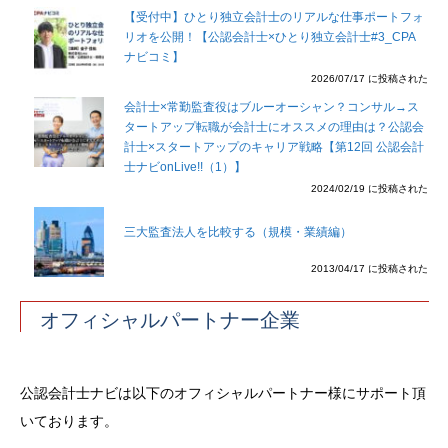
【受付中】ひとり独立会計士のリアルな仕事ポートフォ
リオを公開！【公認会計士×ひとり独立会計士#3_CPA
ナビコミ】
2026/07/17 に投稿された
会計士×常勤監査役はブルーオーシャン？コンサル→ス
タートアップ転職が会計士にオススメの理由は？公認会
計士×スタートアップのキャリア戦略【第12回 公認会計
士ナビonLive!!（1）】
2024/02/19 に投稿された
三大監査法人を比較する（規模・業績編）
2013/04/17 に投稿された
オフィシャルパートナー企業
公認会計士ナビは以下のオフィシャルパートナー様にサポート頂
いております。