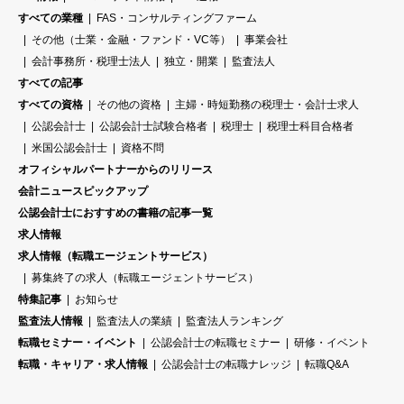
すべての業種
FAS・コンサルティングファーム
その他（士業・金融・ファンド・VC等）
事業会社
会計事務所・税理士法人
独立・開業
監査法人
すべての記事
すべての資格
その他の資格
主婦・時短勤務の税理士・会計士求人
公認会計士
公認会計士試験合格者
税理士
税理士科目合格者
米国公認会計士
資格不問
オフィシャルパートナーからのリリース
会計ニュースピックアップ
公認会計士におすすめの書籍の記事一覧
求人情報
求人情報（転職エージェントサービス）
募集終了の求人（転職エージェントサービス）
特集記事
お知らせ
監査法人情報
監査法人の業績
監査法人ランキング
転職セミナー・イベント
公認会計士の転職セミナー
研修・イベント
転職・キャリア・求人情報
公認会計士の転職ナレッジ
転職Q&A