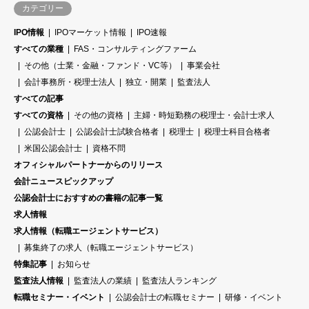
カテゴリー
IPO情報
IPOマーケット情報
IPO速報
すべての業種
FAS・コンサルティングファーム
その他（士業・金融・ファンド・VC等）
事業会社
会計事務所・税理士法人
独立・開業
監査法人
すべての記事
すべての資格
その他の資格
主婦・時短勤務の税理士・会計士求人
公認会計士
公認会計士試験合格者
税理士
税理士科目合格者
米国公認会計士
資格不問
オフィシャルパートナーからのリリース
会計ニュースピックアップ
公認会計士におすすめの書籍の記事一覧
求人情報
求人情報（転職エージェントサービス）
募集終了の求人（転職エージェントサービス）
特集記事
お知らせ
監査法人情報
監査法人の業績
監査法人ランキング
転職セミナー・イベント
公認会計士の転職セミナー
研修・イベント