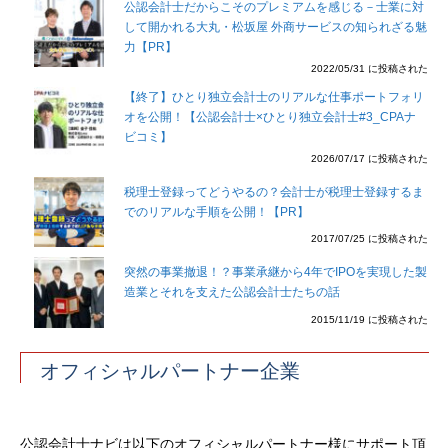
公認会計士だからこそのプレミアムを感じる－士業に対
して開かれる大丸・松坂屋 外商サービスの知られざる魅
力【PR】
2022/05/31 に投稿された
【終了】ひとり独立会計士のリアルな仕事ポートフォリ
オを公開！【公認会計士×ひとり独立会計士#3_CPAナ
ビコミ】
2026/07/17 に投稿された
税理士登録ってどうやるの？会計士が税理士登録するま
でのリアルな手順を公開！【PR】
2017/07/25 に投稿された
突然の事業撤退！？事業承継から4年でIPOを実現した製
造業とそれを支えた公認会計士たちの話
2015/11/19 に投稿された
オフィシャルパートナー企業
公認会計士ナビは以下のオフィシャルパートナー様にサポート頂