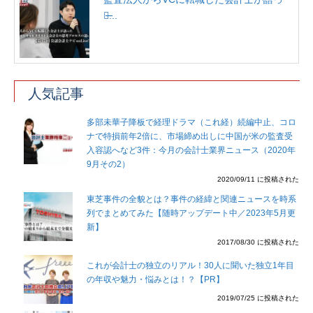
た̶...
人気記事
多部未華子降板で経理ドラマ（これ経）続編中止、コロ
ナで特損前年2倍に、市場締め出しに中国が米の監査受
入容認へなど3件：今月の会計士業界ニュース（2020年
9月その2）
2020/09/11 に投稿された
東芝事件の全貌とは？事件の経緯と関連ニュースを時系
列でまとめてみた【随時アップデート中／2023年5月更
新】
2017/08/30 に投稿された
これが会計士の独立のリアル！30人に聞いた独立1年目
の年収や魅力・悩みとは！？【PR】
2019/07/25 に投稿された