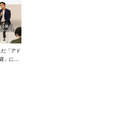
んだ「アド
資」に…