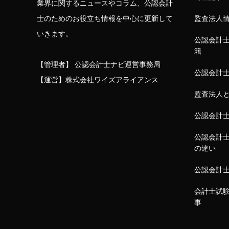
業界に関するニュースやコラム、公認会計
士のためのお役立ち情報を中心に更新して
監査法人
いきます。
公認会計
籍
【管理者】 公認会計士ナビ運営事務局
公認会計
【運営】株式会社ワイズアライアンス
監査法人
公認会計
公認会計
の違い
公認会計
会計士試
事