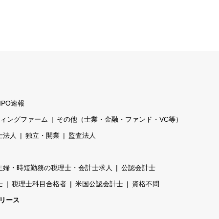
IPO速報
ティングファーム
その他（士業・金融・ファンド・VC等）
士法人
独立・開業
監査法人
主婦・時短勤務の税理士・会計士求人
公認会計士
士
税理士科目合格者
米国公認会計士
資格不問
リース