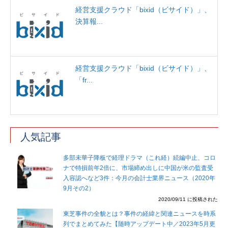
経営支援クラウド「bixid（ビサイド）」、
決算報...
経営支援クラウド「bixid（ビサイド）」、
「fr...
人気記事
多部未華子降板で経理ドラマ（これ経）続編中止、コロ
ナで特損前年2倍に、市場締め出しに中国が米の監査受
入容認へなど3件：今月の会計士業界ニュース（2020年
9月その2）
2020/09/11 に投稿された
東芝事件の全貌とは？事件の経緯と関連ニュースを時系
列でまとめてみた【随時アップデート中／2023年5月更