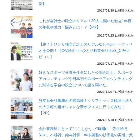
新】
2017/08/30 に投稿された
これが会計士の独立のリアル！30人に聞いた独立1年目
の年収や魅力・悩みとは！？【PR】
2019/07/25 に投稿された
【終了】ひとり独立会計士のリアルな仕事ポートフォリ
オを公開！【公認会計士×ひとり独立会計士#3_CPAナ
ビコミ】
2026/07/17 に投稿された
好きなスポーツ分野を仕事にした公認会計士。スポーツ
アカウンティングや日本初のスポーツアカウンティング
に関する学会の設立について話を聞いた。
2023/12/07 に投稿された
独立系会計事務所の最高峰！クリフィックス税理士法人
の大手町の超オシャレな新オフィスに行ってみた！
【PR】
2024/07/18 に投稿された
会計事務所にとって”ここしかない”時期に「弥生給与
Next」へ移行。給与計算・年末調整の効率化の実感、気