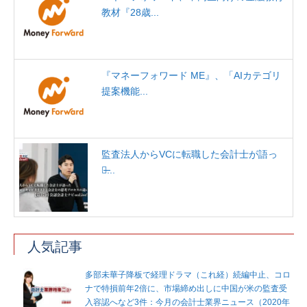
教材『28歳...
『マネーフォワード ME』、「AIカテゴリ
提案機能...
監査法人からVCに転職した会計士が語っ
た̶...
人気記事
多部未華子降板で経理ドラマ（これ経）続編中止、コロ
ナで特損前年2倍に、市場締め出しに中国が米の監査受
入容認へなど3件：今月の会計士業界ニュース（2020年