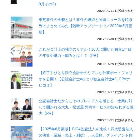
9月その2）
2020/09/11 に投稿された
東芝事件の全貌とは？事件の経緯と関連ニュースを時系
列でまとめてみた【随時アップデート中／2023年5月更
新】
2017/08/30 に投稿された
これが会計士の独立のリアル！30人に聞いた独立1年目
の年収や魅力・悩みとは！？【PR】
2019/07/25 に投稿された
【終了】ひとり独立会計士のリアルな仕事ポートフォリ
オを公開！【公認会計士×ひとり独立会計士#3_CPAナ
ビコミ】
2026/07/17 に投稿された
公認会計士だからこそのプレミアムを感じる－士業に対
して開かれる大丸・松坂屋 外商サービスの知られざる魅
力【PR】
2022/05/31 に投稿された
【2025年6月期版】BIG4監査法人を比較！四大監査法人
の決算・業績（売上・利益）、人員数、クライアント数