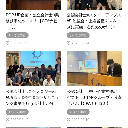
POP UP企画：独立会計士×業
公認会計士×スタートアップス
務効率化ツール！【CPAナビ
#5 勉強会：上場審査をスムー
コミ】
ズに実施するためのポイン…
すべての業種
すべての業種
2025.02.25
2025.02.24
公認会計士×テクノロジー#5
公認会計士×中小企業支援#4
勉強会：DX推進コンサルティ
ゲスト：J-TAPグループ・片寄
ング事業を行う会計士が登…
学さん【CPAナビコミ】
すべての業種
すべての業種
2025.02.17
2025.02.10