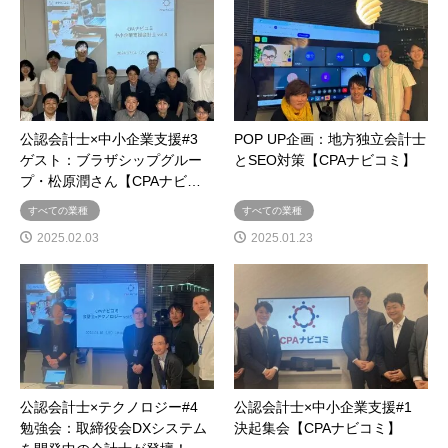
公認会計士×中小企業支援#3
POP UP企画：地方独立会計士
ゲスト：ブラザシップグルー
とSEO対策【CPAナビコミ】
プ・松原潤さん【CPAナビ…
すべての業種
すべての業種
2025.02.03
2025.01.23
公認会計士×テクノロジー#4
公認会計士×中小企業支援#1
勉強会：取締役会DXシステム
決起集会【CPAナビコミ】