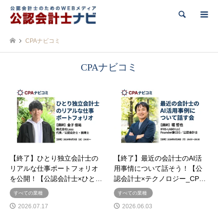
検索
CPAナビコミ
CPAナビコミ
【終了】ひとり独立会計士の
【終了】最近の会計士のAI活
リアルな仕事ポートフォリオ
用事情について話そう！【公
を公開！【公認会計士×ひと…
認会計士×テクノロジー_CP…
すべての業種
すべての業種
2026.07.17
2026.06.03