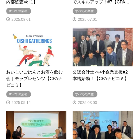
内部監査Vol.1】
でスキルアップ！#7【CPA…
すべての業種
すべての業種
2025.08.01
2025.07.01
おいしいごはんとお酒を飲む
公認会計士×中小企業支援#2
会｜モラプレゼンツ【CPAナ
本格始動！【CPAナビコミ】
ビコミ】
すべての業種
すべての業種
2025.05.14
2025.03.03