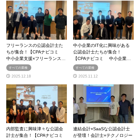
フリーランスの公認会計士た
中小企業のIT化に興味がある
ちが集合！【CPAナビコミ
公認会計士たちが集合！
中小企業支援×フリーランス…
【CPAナビコミ 中小企業…
すべての業種
すべての業種
2025.12.18
2025.11.12
内部監査に興味津々な公認会
連結会計×SaaSな公認会計士
計士が集合！【CPAナビコミ
が登壇！会計士×テクノロジー