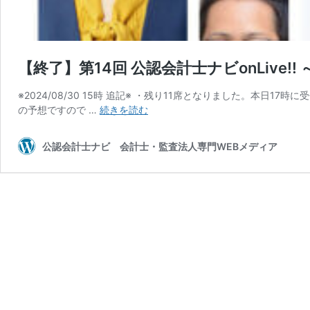
【終了】第14回 公認会計士ナビonLive
※2024/08/30 15時 追記※ ・残り11席となりました。
【終
の予想ですので …
続きを読む
了】
第
公認会計士ナビ 会計士・監査法人専門WEBメディア
14
回
公
認
会
計
士
ナ
ビ
onLive!!
～